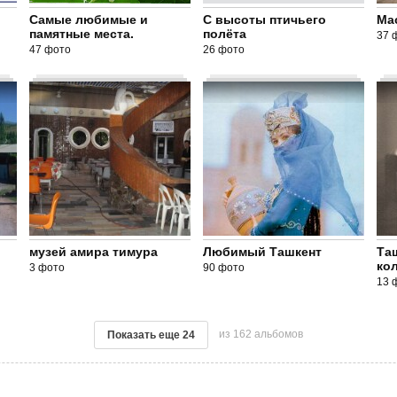
Самые любимые и
С высоты птичьего
Ма
памятные места.
полёта
37 
47 фото
26 фото
музей амира тимура
Любимый Ташкент
Та
ко
3 фото
90 фото
13 
из 162 альбомов
Показать еще
24