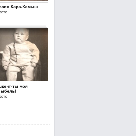
ссив Кара-Камыш
фото
шкент-ты моя
лыбель!
фото