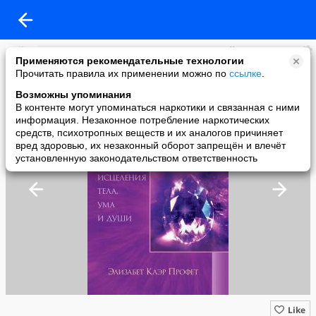
Учения Вознесённых Владык / Вершинный Маяк
Применяются рекомендательные технологии
added a photo
Прочитать правила их применении можно по
ссылке
.
07 May в 09:07
Возможны упоминания
В контенте могут упоминаться наркотики и связанная с ними
информация. Незаконное потребление наркотических
средств, психотропных веществ и их аналогов причиняет
вред здоровью, их незаконный оборот запрещён и влечёт
установленную законодательством ответственность
Like