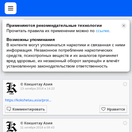
© Кокшетау Азия
Применяются рекомендательные технологии
Новости из Кокшетау
Прочитать правила их применении можно по
ссылке
.
Возможны упоминания
В контенте могут упоминаться наркотики и связанная с ними
Подписаться
информация. Незаконное потребление наркотических
средств, психотропных веществ и их аналогов причиняет
вред здоровью, их незаконный оборот запрещён и влечёт
установленную законодательством ответственность
Участники
О группе
Видео
© Кокшетау Азия
13 октября 2018 в 14:22
https://kokshetau.asia/proi...
Комментировать
Нравится
© Кокшетау Азия
11 октября 2018 в 09:43