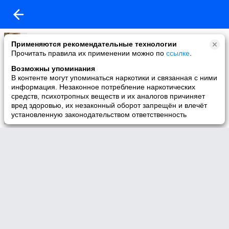
Константин Бусарев
Применяются рекомендательные технологии
04-03-2011 11:22
Прочитать правила их применении можно по
ссылке
.
А почему обязательно квартира?
Возможны упоминания
За меньшие деньги можно купить целый дом в Подмосковье. Бытовые
В контенте могут упоминаться наркотики и связанная с ними
условия не хуже городских, время на дорогу до работы такое же. Свой
информация. Незаконное потребление наркотических
дом - это РЕАЛЬНО дешевле! Если кто пошел таким путем, поделитесь
средств, психотропных веществ и их аналогов причиняет
опытом с другими. Я вот уже строюсь.
вред здоровью, их незаконный оборот запрещён и влечёт
установленную законодательством ответственность