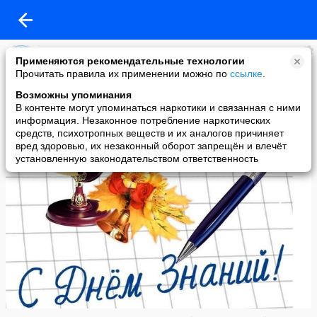
"ЗА НРАВСТВЕННОСТЬ!"
Применяются рекомендательные технологии
added a photo
Прочитать правила их применении можно по
ссылке
.
31 Aug в 23:13
Возможны упоминания
В контенте могут упоминаться наркотики и связанная с ними
информация. Незаконное потребление наркотических
средств, психотропных веществ и их аналогов причиняет
вред здоровью, их незаконный оборот запрещён и влечёт
установленную законодательством ответственность