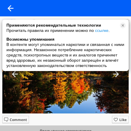
Дмитрий Горбунов
Применяются рекомендательные технологии
added a photo
Прочитать правила их применении можно по
ссылке
.
04 Sep в 10:27
Возможны упоминания
В контенте могут упоминаться наркотики и связанная с ними
информация. Незаконное потребление наркотических
средств, психотропных веществ и их аналогов причиняет
вред здоровью, их незаконный оборот запрещён и влечёт
установленную законодательством ответственность
Comment
Like
Предыдущие комментарии