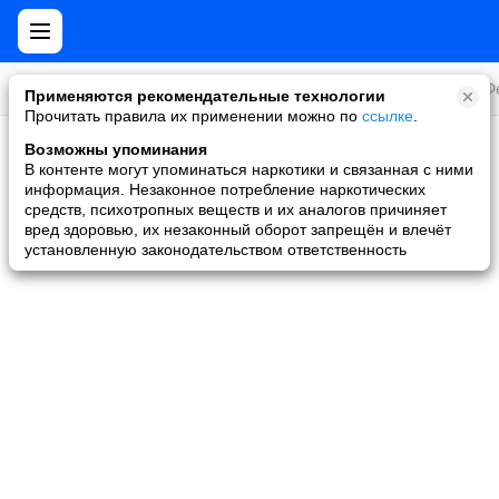
Все игры
Стратегии
Слоты и покер
Ролевые
Ф
Применяются рекомендательные технологии
Прочитать правила их применении можно по
ссылке
.
Возможны упоминания
Скидки и акции
В контенте могут упоминаться наркотики и связанная с ними
информация. Незаконное потребление наркотических
Ни одной игры не найдено
средств, психотропных веществ и их аналогов причиняет
вред здоровью, их незаконный оборот запрещён и влечёт
установленную законодательством ответственность