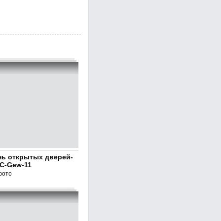
нь открытых дверей-
C-Gew-11
фото