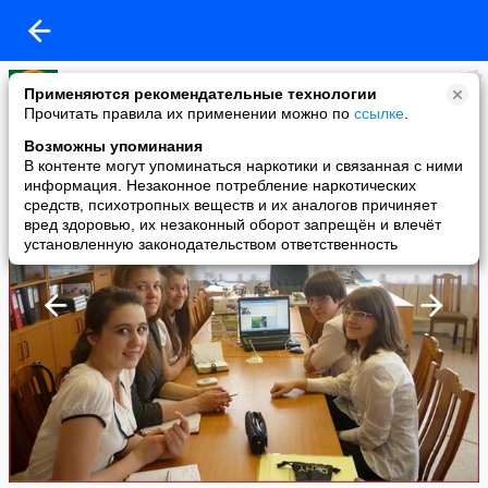
JA
Применяются рекомендательные технологии
added a photo
Прочитать правила их применении можно по
ссылке
.
08 Jul в 19:57
Возможны упоминания
В контенте могут упоминаться наркотики и связанная с ними
информация. Незаконное потребление наркотических
средств, психотропных веществ и их аналогов причиняет
вред здоровью, их незаконный оборот запрещён и влечёт
установленную законодательством ответственность