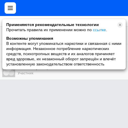
Применяются рекомендательные технологии
Прочитать правила их применении можно по
ссылке
.
22823
ВИЗАЖ!
Участник
Возможны упоминания
В контенте могут упоминаться наркотики и связанная с ними
36
информация. Незаконное потребление наркотических
Латвия
средств, психотропных веществ и их аналогов причиняет
Участник
вред здоровью, их незаконный оборот запрещён и влечёт
установленную законодательством ответственность
269
те кто за границей
Участник