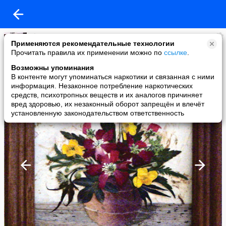
olgaro
Применяются рекомендательные технологии
added a photo
Прочитать правила их применении можно по
ссылке
.
11 Jan в 13:01
Возможны упоминания
В контенте могут упоминаться наркотики и связанная с ними
информация. Незаконное потребление наркотических
средств, психотропных веществ и их аналогов причиняет
вред здоровью, их незаконный оборот запрещён и влечёт
установленную законодательством ответственность