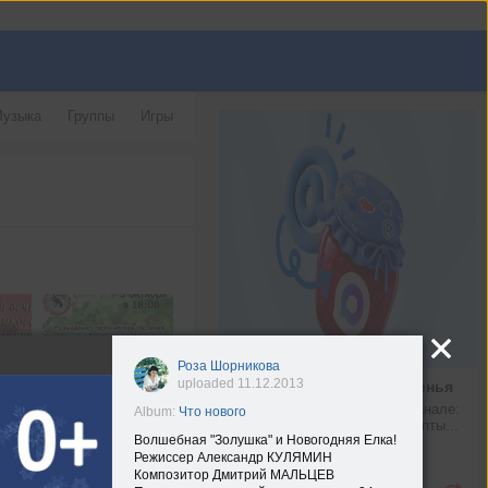
узыка
Группы
Игры
Роза Шорникова
uploaded 11.12.2013
Рецепт малинового варенья
Что можно найти в нашем канале: 
Album:
Что нового
новости Mail, любимые рецепты...
Волшебная "Золушка" и Новогодняя Елка!
max.ru
Режиссер Александр КУЛЯМИН
Композитор Дмитрий МАЛЬЦЕВ
Подробнее