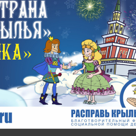
м
"Дубрава", 6 лет!
6.06.09 концерт в
25.
"Сокольниках"
Ко
59 фото
31 фото
22 