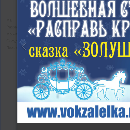
Mail
О компании
Реклама
Разработчикам
Мобильная версия
Помощь
Другие альбомы
Обсудить проект
Пользовательское соглашение
На един дъх / На одно
дыхании
23 фото