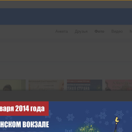
Анкета
Друзья
Фото
Видео
М