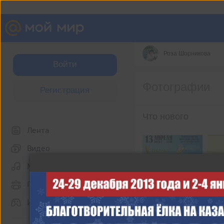
Роза Шорникова
Войти
Фотографии
Регистрация
Что нового
Лента
Видео
Музыка
Группы
Игры