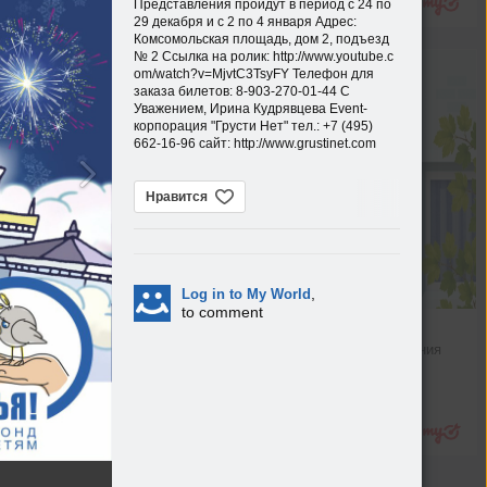
Представления пройдут в период с 24 по
29 декабря и с 2 по 4 января Адрес:
Комсомольская площадь, дом 2, подъезд
№ 2 Ссылка на ролик: http://www.youtube.c
om/watch?v=MjvtC3Tsy
FY Телефон для
заказа билетов: 8-903-270-01-44 С
Уважением, Ирина Кудрявцева Event-
корпорация "Грусти Нет" тел.: +7 (495)
662-16-96 сайт: http://www.grustinet
.com
Нравится
,
Log in to My World
to comment
Искусство быть вместе
Раскрываем секрет построения 
гармоничных отношений
10.2008 Дубрава в
Леди
лонтаево
фото
Подробнее