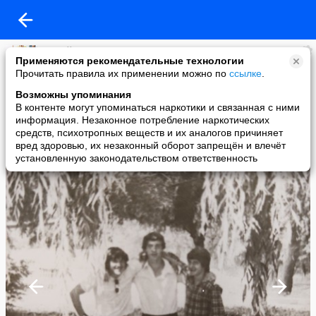
сергей никулин
Применяются рекомендательные технологии
added a photo
Прочитать правила их применении можно по
ссылке
.
12 Mar в 10:22
Возможны упоминания
В контенте могут упоминаться наркотики и связанная с ними
информация. Незаконное потребление наркотических
средств, психотропных веществ и их аналогов причиняет
вред здоровью, их незаконный оборот запрещён и влечёт
установленную законодательством ответственность