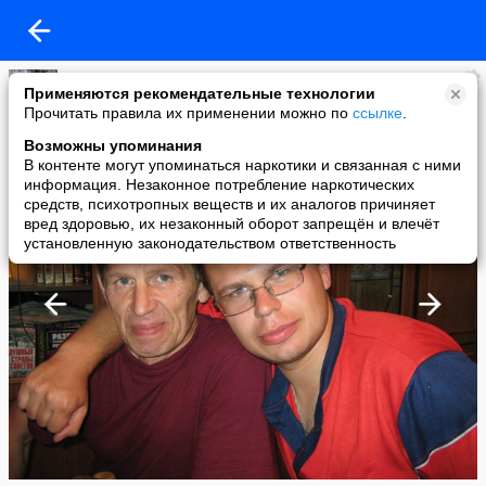
Александр Арчаков
Применяются рекомендательные технологии
added a photo
Прочитать правила их применении можно по
ссылке
.
23 Aug в 01:44
Возможны упоминания
В контенте могут упоминаться наркотики и связанная с ними
информация. Незаконное потребление наркотических
средств, психотропных веществ и их аналогов причиняет
вред здоровью, их незаконный оборот запрещён и влечёт
установленную законодательством ответственность