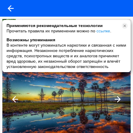
Nika
Применяются рекомендательные технологии
added a photo
Прочитать правила их применении можно по
ссылке
.
06 Oct в 17:48
Возможны упоминания
В контенте могут упоминаться наркотики и связанная с ними
информация. Незаконное потребление наркотических
средств, психотропных веществ и их аналогов причиняет
вред здоровью, их незаконный оборот запрещён и влечёт
установленную законодательством ответственность