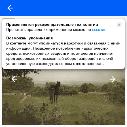
Speranza Barcello
Применяются рекомендательные технологии
added a photo
Прочитать правила их применении можно по
ссылке
.
28 Nov в 22:41
Возможны упоминания
В контенте могут упоминаться наркотики и связанная с ними
информация. Незаконное потребление наркотических
средств, психотропных веществ и их аналогов причиняет
вред здоровью, их незаконный оборот запрещён и влечёт
установленную законодательством ответственность