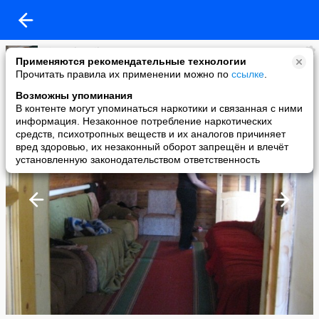
Dina Tchourilova
Применяются рекомендательные технологии
added a photo
Прочитать правила их применении можно по
ссылке
.
23 Apr в 19:06
Возможны упоминания
В контенте могут упоминаться наркотики и связанная с ними
информация. Незаконное потребление наркотических
средств, психотропных веществ и их аналогов причиняет
вред здоровью, их незаконный оборот запрещён и влечёт
установленную законодательством ответственность