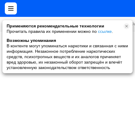
Все игры
Стратегии
Слоты и покер
Ролевые
Ф
Применяются рекомендательные технологии
Прочитать правила их применении можно по
ссылке
.
Возможны упоминания
Скидки и акции
В контенте могут упоминаться наркотики и связанная с ними
информация. Незаконное потребление наркотических
Ни одной игры не найдено
средств, психотропных веществ и их аналогов причиняет
вред здоровью, их незаконный оборот запрещён и влечёт
установленную законодательством ответственность