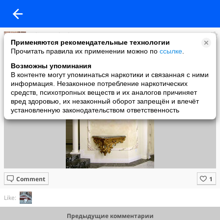
Julia Kovalenko
Применяются рекомендательные технологии
added a photo
Прочитать правила их применении можно по
ссылке
.
04 May в 14:10
Возможны упоминания
В контенте могут упоминаться наркотики и связанная с ними
информация. Незаконное потребление наркотических
средств, психотропных веществ и их аналогов причиняет
вред здоровью, их незаконный оборот запрещён и влечёт
установленную законодательством ответственность
Comment
Like:
Предыдущие комментарии