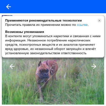
Гешка
Применяются рекомендательные технологии
added a photo
Прочитать правила их применении можно по
ссылке
.
21 Aug в 23:42
Возможны упоминания
В контенте могут упоминаться наркотики и связанная с ними
информация. Незаконное потребление наркотических
средств, психотропных веществ и их аналогов причиняет
вред здоровью, их незаконный оборот запрещён и влечёт
установленную законодательством ответственность