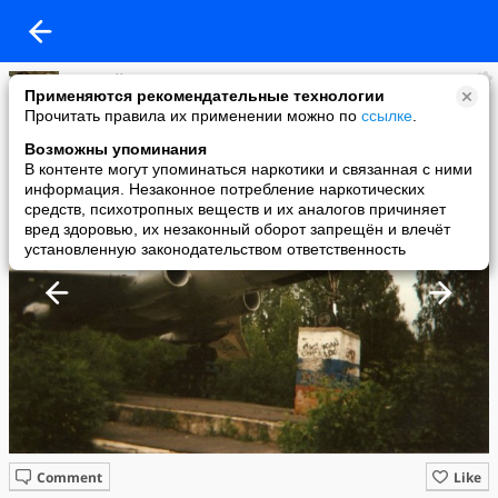
Алексей Киселёв
Применяются рекомендательные технологии
added a photo
Прочитать правила их применении можно по
ссылке
.
26 Jan в 10:36
Возможны упоминания
В контенте могут упоминаться наркотики и связанная с ними
информация. Незаконное потребление наркотических
средств, психотропных веществ и их аналогов причиняет
вред здоровью, их незаконный оборот запрещён и влечёт
установленную законодательством ответственность
Comment
Like