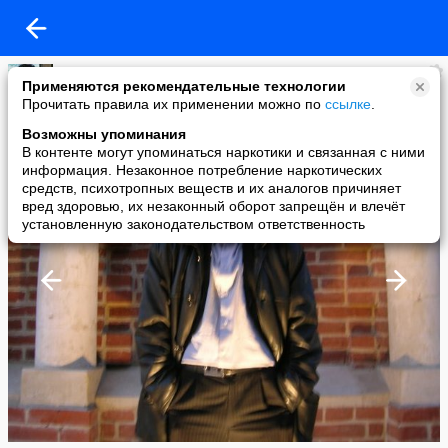
АД
Применяются рекомендательные технологии
added a photo
Прочитать правила их применении можно по
ссылке
.
26 Jul в 17:52
Возможны упоминания
В контенте могут упоминаться наркотики и связанная с ними
информация. Незаконное потребление наркотических
средств, психотропных веществ и их аналогов причиняет
вред здоровью, их незаконный оборот запрещён и влечёт
установленную законодательством ответственность