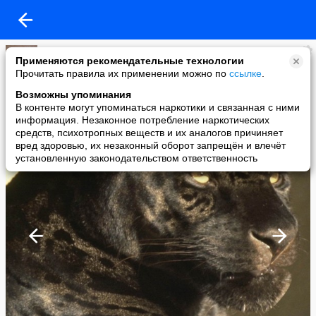
Светлана Бешекерскене
Применяются рекомендательные технологии
added a photo
Прочитать правила их применении можно по
ссылке
.
25 Oct в 15:13
Возможны упоминания
В контенте могут упоминаться наркотики и связанная с ними
информация. Незаконное потребление наркотических
средств, психотропных веществ и их аналогов причиняет
вред здоровью, их незаконный оборот запрещён и влечёт
установленную законодательством ответственность