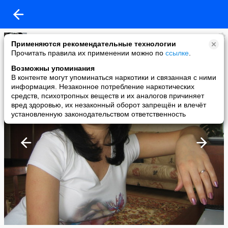
Алёна Комиссарова
Применяются рекомендательные технологии
added a photo
Прочитать правила их применении можно по
ссылке
.
17 Apr в 22:13
Возможны упоминания
В контенте могут упоминаться наркотики и связанная с ними
информация. Незаконное потребление наркотических
средств, психотропных веществ и их аналогов причиняет
вред здоровью, их незаконный оборот запрещён и влечёт
установленную законодательством ответственность