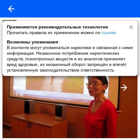
Svd -------
Применяются рекомендательные технологии
added a photo
Прочитать правила их применении можно по
ссылке
.
17 Jun в 11:38
Возможны упоминания
В контенте могут упоминаться наркотики и связанная с ними
информация. Незаконное потребление наркотических
средств, психотропных веществ и их аналогов причиняет
вред здоровью, их незаконный оборот запрещён и влечёт
установленную законодательством ответственность