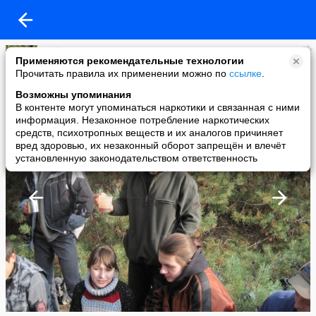
Svd -------
Применяются рекомендательные технологии
added a photo
Прочитать правила их применении можно по
ссылке
.
23 Nov в 00:39
Возможны упоминания
В контенте могут упоминаться наркотики и связанная с ними
информация. Незаконное потребление наркотических
средств, психотропных веществ и их аналогов причиняет
вред здоровью, их незаконный оборот запрещён и влечёт
установленную законодательством ответственность