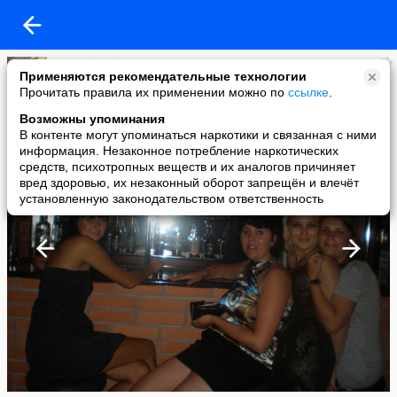
Jana Schamber
Применяются рекомендательные технологии
added a photo
Прочитать правила их применении можно по
ссылке
.
01 Aug в 20:14
Возможны упоминания
В контенте могут упоминаться наркотики и связанная с ними
информация. Незаконное потребление наркотических
средств, психотропных веществ и их аналогов причиняет
вред здоровью, их незаконный оборот запрещён и влечёт
установленную законодательством ответственность