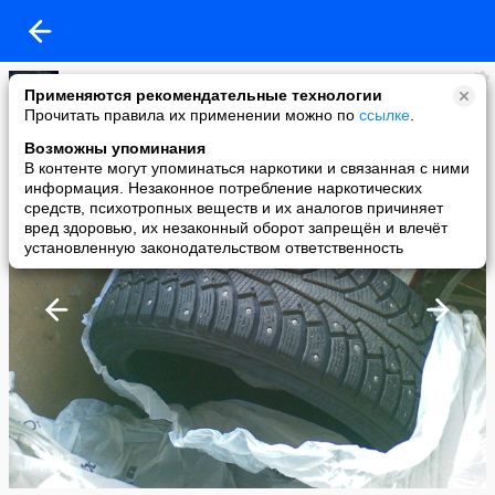
JR C NKV
Применяются рекомендательные технологии
added a photo
Прочитать правила их применении можно по
ссылке
.
08 Sep в 15:55
Возможны упоминания
В контенте могут упоминаться наркотики и связанная с ними
информация. Незаконное потребление наркотических
средств, психотропных веществ и их аналогов причиняет
вред здоровью, их незаконный оборот запрещён и влечёт
установленную законодательством ответственность