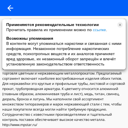
Метвел
Применяются рекомендательные технологии
added a photo
Прочитать правила их применении можно по
ссылке
.
09 Sep в 13:35
Возможны упоминания
В контенте могут упоминаться наркотики и связанная с ними
информация. Незаконное потребление наркотических
средств, психотропных веществ и их аналогов причиняет
вред здоровью, их незаконный оборот запрещён и влечёт
установленную законодательством ответственность
Основным направлением нашей деятельности служит оптовая
торговля цветным и нержавеющим металлопрокатом. Предлагаемый
сортамент включает наиболее востребованные изделия обоих типов.
Для нержавейки это круглые и профильные трубы, листовой и сортовой
прокат, трубопроводная арматура. К цветмету относится алюминий
(главным образом, алюминиевая труба и лист), медь, титан, свинец,
дюраль, бронза и латунь. Мы наполнили свой ассортимент
множеством типоразмеров и марок нержавеющей стали с тем, чтобы
наши покупатели всегда могли найти требуемую продукцию.
Сотрудничество с известными производителями и тщательный
контроль поставок обеспечивает высокое качество металла.
http://www.mpstar.ru/