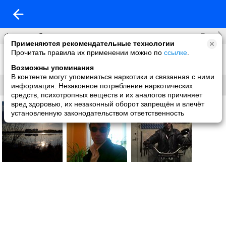
Все
Фотоальбомы
Применяются рекомендательные технологии
Прочитать правила их применении можно по
ссылке
.
Фото со мной
3 фото
Возможны упоминания
В контенте могут упоминаться наркотики и связанная с ними
Все
Без названия
информация. Незаконное потребление наркотических
средств, психотропных веществ и их аналогов причиняет
вред здоровью, их незаконный оборот запрещён и влечёт
установленную законодательством ответственность