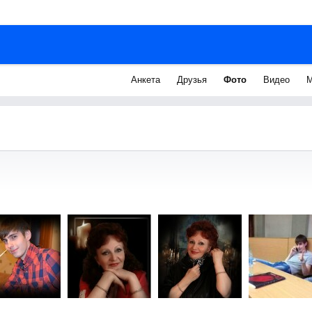
Анкета
Друзья
Фото
Видео
М