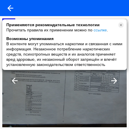
msx msxovich
Применяются рекомендательные технологии
added a photo
Прочитать правила их применении можно по
ссылке
.
11 May в 11:36
Возможны упоминания
В контенте могут упоминаться наркотики и связанная с ними
информация. Незаконное потребление наркотических
средств, психотропных веществ и их аналогов причиняет
вред здоровью, их незаконный оборот запрещён и влечёт
установленную законодательством ответственность