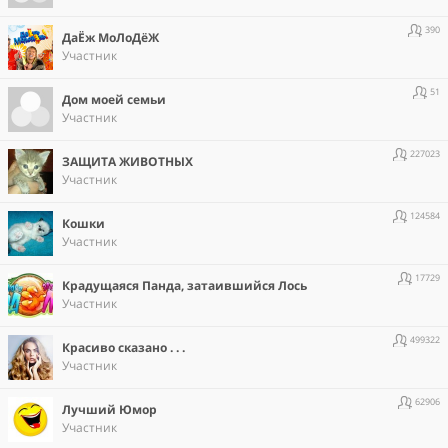
390
ДаЁж МоЛоДёЖ
Участник
51
Дом моей семьи
Участник
227023
ЗАЩИТА ЖИВОТНЫХ
Участник
124584
Кошки
Участник
17729
Крадущаяся Панда, затаившийся Лось
Участник
499322
Красиво сказано . . .
Участник
62906
Лучший Юмор
Участник