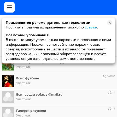
Применяются рекомендательные технологии
Прочитать правила их применении можно по
ссылке
.
19
Все Кашины
Создатель
Возможны упоминания
В контенте могут упоминаться наркотики и связанная с ними
8
информация. Незаконное потребление наркотических
_Новый год,новый год 2010!_
средств, психотропных веществ и их аналогов причиняет
Участник
вред здоровью, их незаконный оборот запрещён и влечёт
установленную законодательством ответственность
182109
Все кому не безразлична судьба животных!
Участник
169982
Все о футболе
Участник
11
Все породы cобак в @mail.ru
Участник
16
Галерея рисунков
Участник