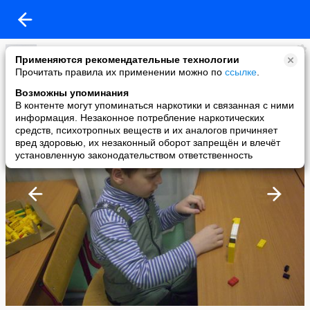
Зинок
Применяются рекомендательные технологии
added a photo
Прочитать правила их применении можно по
ссылке
.
12 Feb в 20:07
Возможны упоминания
В контенте могут упоминаться наркотики и связанная с ними
информация. Незаконное потребление наркотических
средств, психотропных веществ и их аналогов причиняет
вред здоровью, их незаконный оборот запрещён и влечёт
установленную законодательством ответственность