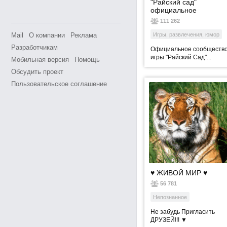
"Райский сад"
официальное
сообщество игры
111 262
Mail
О компании
Реклама
Игры, развлечения, юмор
Разработчикам
Официальное сообществ
игры "Райский Сад"...
Мобильная версия
Помощь
Обсудить проект
Пользовательское соглашение
♥ ЖИВОЙ МИР ♥
56 781
Непознанное
Не забудь Пригласить
ДРУЗЕЙ!!! ▼