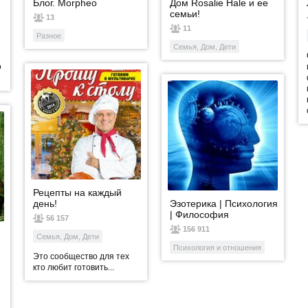
Блог. Morpheo
Дом Rosalie Hale и ее
семьи!
13
11
Разное
Семья, Дом, Дети
о
Рецепты на каждый
день!
Эзотерика | Психология
| Философия
56 157
156 911
Семья, Дом, Дети
Психология и отношения
Это сообщество для тех
кто любит готовить...