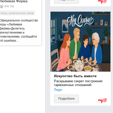
Любимая Ферма
470 712
Игры, развлечения, юмор
Официальное сообщество
игры «Любимая
ферма»Делитесь
впечатлениями и
пожеланиями, сообщайте
об ошибках...
Искусство быть вместе
Раскрываем секрет построения 
гармоничных отношений
Леди
Подробнее