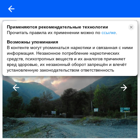
Даван Алекс
Применяются рекомендательные технологии
added a photo
Прочитать правила их применении можно по
ссылке
.
24 Feb в 09:21
Возможны упоминания
В контенте могут упоминаться наркотики и связанная с ними
информация. Незаконное потребление наркотических
средств, психотропных веществ и их аналогов причиняет
вред здоровью, их незаконный оборот запрещён и влечёт
установленную законодательством ответственность