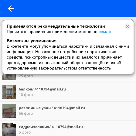
Все
Фотоальбомы
Применяются рекомендательные технологии
Прочитать правила их применении можно по
ссылке
.
ванная / 4110794@mail.ru
74 фото
Возможны упоминания
В контенте могут упоминаться наркотики и связанная с ними
гостиная/ 4110794@mail.ru
информация. Незаконное потребление наркотических
22 фото
средств, психотропных веществ и их аналогов причиняет
вред здоровью, их незаконный оборот запрещён и влечёт
установленную законодательством ответственность
спальня/ 4110794@mail.ru
25 фото
балкон/ 4110794@mail.ru
10 фото
различные узлы/ 4110794@mail.ru
56 фото
гидроизоляция/ 4110794@mail.ru
5 фото