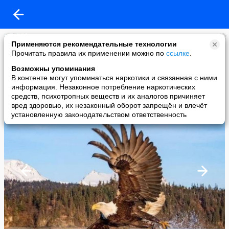
Надежда Монастырёва
Применяются рекомендательные технологии
added a photo
Прочитать правила их применении можно по
ссылке
.
27 Oct в 06:15
Возможны упоминания
В контенте могут упоминаться наркотики и связанная с ними
информация. Незаконное потребление наркотических
средств, психотропных веществ и их аналогов причиняет
вред здоровью, их незаконный оборот запрещён и влечёт
установленную законодательством ответственность