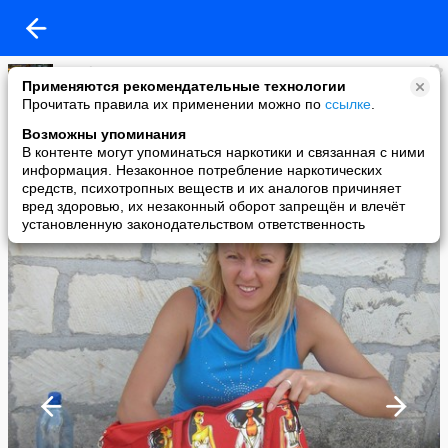
Nataly
Применяются рекомендательные технологии
added a photo
Прочитать правила их применении можно по
ссылке
.
02 Oct в 18:32
Возможны упоминания
В контенте могут упоминаться наркотики и связанная с ними
информация. Незаконное потребление наркотических
средств, психотропных веществ и их аналогов причиняет
вред здоровью, их незаконный оборот запрещён и влечёт
установленную законодательством ответственность