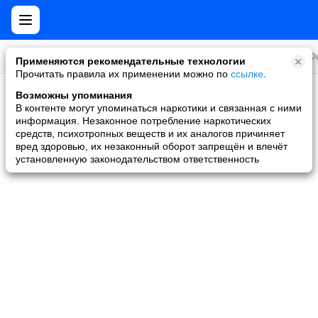
Все игры
Стратегии
Слоты и покер
Ролевые
Ф
Применяются рекомендательные технологии
Прочитать правила их применении можно по
ссылке
.
Возможны упоминания
Скидки и акции
В контенте могут упоминаться наркотики и связанная с ними
информация. Незаконное потребление наркотических
Ни одной игры не найдено
средств, психотропных веществ и их аналогов причиняет
вред здоровью, их незаконный оборот запрещён и влечёт
установленную законодательством ответственность