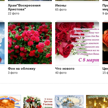
Храм"Воскресения
Иконы
Пр
Христова"
ми
65 фото
22 фото
9 ф
Фон на обложку
Что нового
Цв
3 фото
40 фото
15 