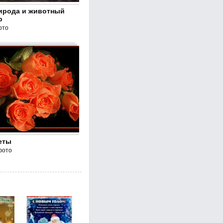
ирода и животный
р
ото
еты
фото