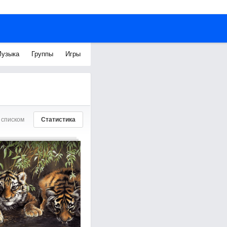
узыка
Группы
Игры
 списком
Статистика