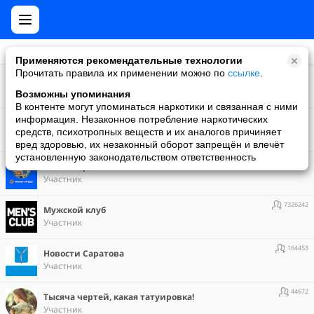
Применяются рекомендательные технологии
Прочитать правила их применении можно по
ссылке
.
1306315
Дача и огород
Участник
Возможны упоминания
В контенте могут упоминаться наркотики и связанная с ними
10010948
информация. Незаконное потребление наркотических
Мy Games. Все об играх в Моем Мире
средств, психотропных веществ и их аналогов причиняет
Участник
вред здоровью, их незаконный оборот запрещён и влечёт
установленную законодательством ответственность
178885
Мини-игры Mail.Ru
Участник
7326242
Мужской клуб
Участник
164453
Новости Саратова
Участник
44672
Тысяча чертей, какая татуировка!
Участник