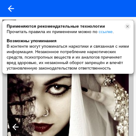
Алёна Маркова
Применяются рекомендательные технологии
added a photo
Прочитать правила их применении можно по
ссылке
.
28 Oct в 16:01
Возможны упоминания
В контенте могут упоминаться наркотики и связанная с ними
информация. Незаконное потребление наркотических
средств, психотропных веществ и их аналогов причиняет
вред здоровью, их незаконный оборот запрещён и влечёт
установленную законодательством ответственность