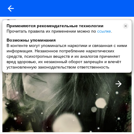
алеся стельмах
Применяются рекомендательные технологии
added a photo
Прочитать правила их применении можно по
ссылке
.
27 Aug в 14:08
Возможны упоминания
В контенте могут упоминаться наркотики и связанная с ними
информация. Незаконное потребление наркотических
средств, психотропных веществ и их аналогов причиняет
вред здоровью, их незаконный оборот запрещён и влечёт
установленную законодательством ответственность