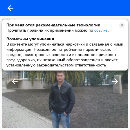
Александр
Применяются рекомендательные технологии
added a photo
Прочитать правила их применении можно по
ссылке
.
11 Feb в 21:22
Возможны упоминания
В контенте могут упоминаться наркотики и связанная с ними
информация. Незаконное потребление наркотических
средств, психотропных веществ и их аналогов причиняет
вред здоровью, их незаконный оборот запрещён и влечёт
установленную законодательством ответственность