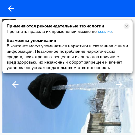
Алекс. Тот самый Алекс.
Применяются рекомендательные технологии
added a photo
Прочитать правила их применении можно по
ссылке
.
19 Feb в 14:11
Возможны упоминания
В контенте могут упоминаться наркотики и связанная с ними
информация. Незаконное потребление наркотических
средств, психотропных веществ и их аналогов причиняет
вред здоровью, их незаконный оборот запрещён и влечёт
установленную законодательством ответственность