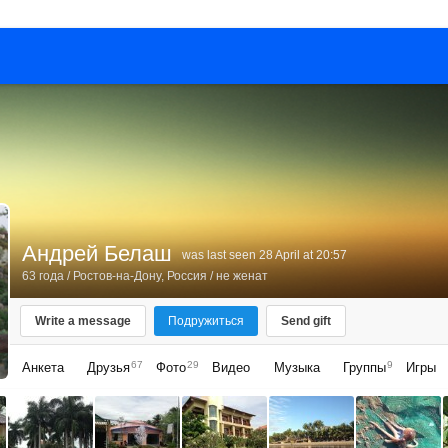
Андрей Белаш
was last seen 28 April at 20:57
63 года
/
Ростов-на-Дону, Россия
/ не женат
Write a message
Подружиться
Send gift
67
29
9
Анкета
Друзья
Фото
Видео
Музыка
Группы
Игры