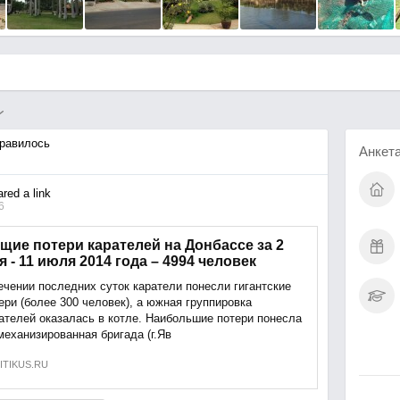
равилось
Анкет
ed a link
6
щие потери карателей на Донбассе за 2
я - 11 июля 2014 года – 4994 человек
ечении последних суток каратели понесли гигантские
ери (более 300 человек), а южная группировка
ателей оказалась в котле. Наибольшие потери понесла
механизированная бригада (г.Яв
ITIKUS.RU