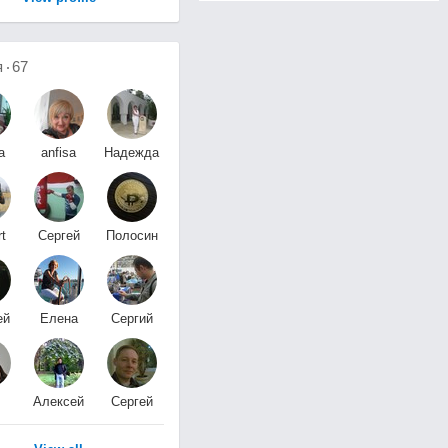
я
67
а
anfisa
Надежда
а
АНЖЕРСКАЯ
Снежкова
rt
Сергей
Полосин
t
Величкин
Максим
ей
Елена
Сергий
ов
Бегичева
Донской
Алексей
Сергей
Медведев
Хвощевский