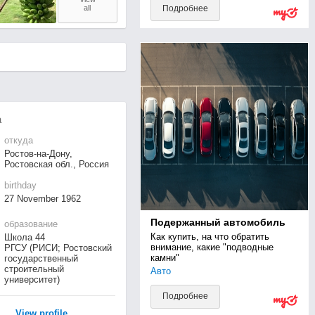
all
Подробнее
а
откуда
Ростов-на-Дону,
Ростовская обл., Россия
birthday
27 November 1962
Подержанный автомобиль
образование
Как купить, на что обратить 
Школа 44
внимание, какие "подводные 
РГСУ (РИСИ; Ростовский
камни"
государственный
строительный
Авто
университет)
Подробнее
View profile