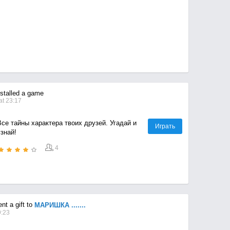
stalled a game
at 23:17
се тайны характера твоих друзей. Угадай и
Играть
знай!
4
t a gift to
МАРИШКА .......
9:23