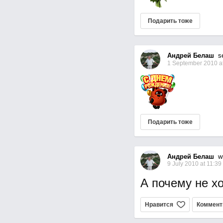
Подарить тоже
Андрей Белаш
sen
1 September 2010 at
Подарить тоже
Андрей Белаш
wr
9 July 2010 at 11:39
А почему не х
Нравится
Коммент