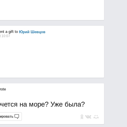
t a gift to
Юрий Шевцов
 10:07
ote
очется на море? Уже была?
ировать