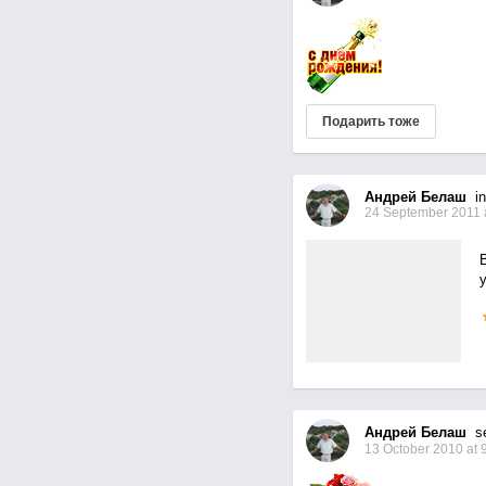
Подарить тоже
Андрей Белаш
in
24 September 2011 
В
у
Андрей Белаш
sen
13 October 2010 at 