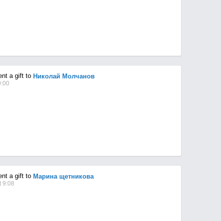
t a gift to
Николай Молчанов
0:00
t a gift to
Марина щетникова
 9:08