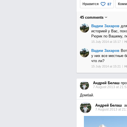
Нравится
Комм
87
45
comments
Вадим Захаров
дл
историей у Вас, пох
Рюрик по Вашему, 
15 July 2014 at 15:17
Н
Вадим Захаров
Вот
у них все местные б
что ли?
15 July 2014 at 15:21
Н
Андрей Белаш
про
7 August 2013 at 21:5
Домбай.
Андрей Белаш
ad
7 August 2013 at 21