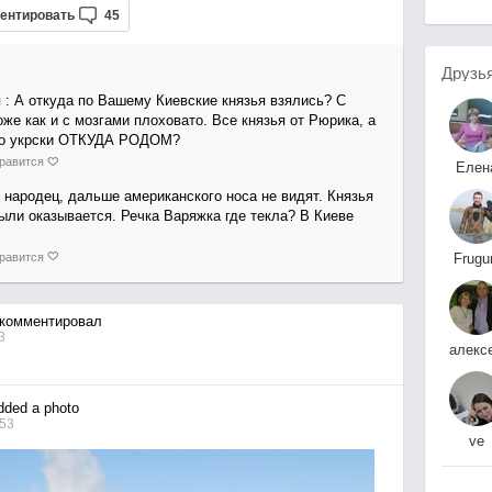
ентировать
45
Друзь
я
: А откуда по Вашему Киевские князья взялись? С
оже как и с мозгами плоховато. Все князья от Рюрика, а
по укрски ОТКУДА РОДОМ?
равится
Елен
Родионов
 народец, дальше американского носа не видят. Князья
ыли оказывается. Речка Варяжка где текла? В Киеве
равится
Frugu
Ghos
комментировал
3
алекс
завиял
ded a photo
:53
ve
bl