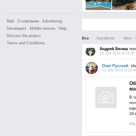
Mail
О компании
Advertising
Developers
Mobile version
Help
Discuss the project
Все
Guestbook
More
Terms and Conditions
Андрей Белаш
пон
14 July 2014 at 11:00
Олег Русский
shar
12 July 2014 at 15:4
Об
ма
В т
пот
кар
24 
POL