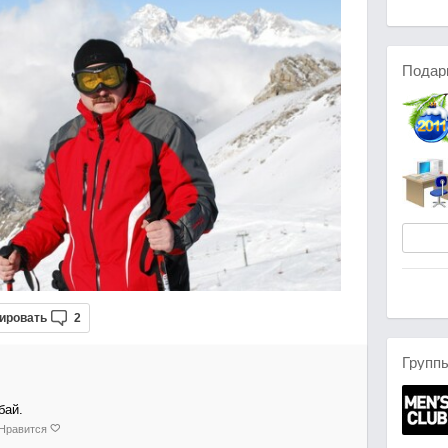
Подар
ировать
2
Групп
бай.
Нравится