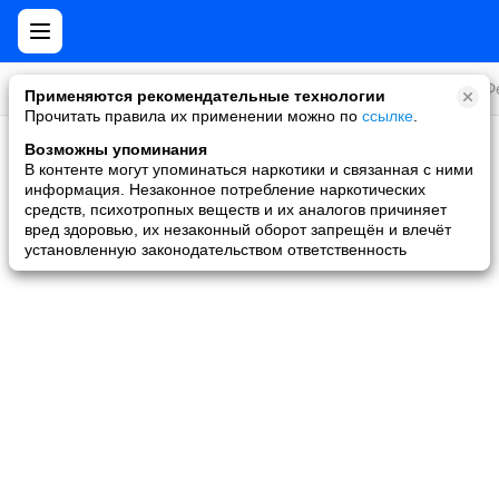
Все игры
Стратегии
Слоты и покер
Ролевые
Ф
Применяются рекомендательные технологии
Прочитать правила их применении можно по
ссылке
.
Возможны упоминания
Скидки и акции
В контенте могут упоминаться наркотики и связанная с ними
информация. Незаконное потребление наркотических
Ни одной игры не найдено
средств, психотропных веществ и их аналогов причиняет
вред здоровью, их незаконный оборот запрещён и влечёт
установленную законодательством ответственность