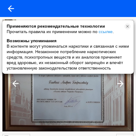
андромеда357
Применяются рекомендательные технологии
added a photo
Прочитать правила их применении можно по
ссылке
.
27 Mar в 15:05
Возможны упоминания
В контенте могут упоминаться наркотики и связанная с ними
информация. Незаконное потребление наркотических
средств, психотропных веществ и их аналогов причиняет
вред здоровью, их незаконный оборот запрещён и влечёт
установленную законодательством ответственность