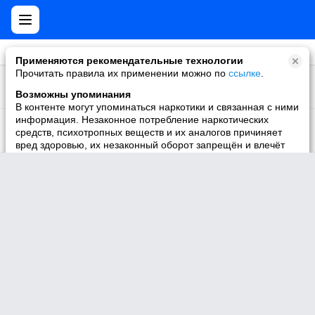
Применяются рекомендательные технологии
Прочитать правила их применении можно по
ссылке
.
28820
МУРМАНСК 51 РЕГИОН
Участник
Возможны упоминания
В контенте могут упоминаться наркотики и связанная с ними
75976
информация. Незаконное потребление наркотических
Новости Мурманска
средств, психотропных веществ и их аналогов причиняет
Участник
вред здоровью, их незаконный оборот запрещён и влечёт
установленную законодательством ответственность